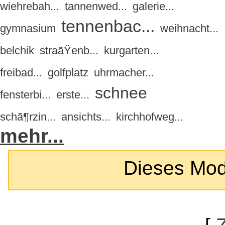
wiehrebah...
tannenwed...
galerie...
tennenbac...
gymnasium
weihnacht...
belchik
straãŸenb...
kurgarten...
freibad...
golfplatz
uhrmacher...
schnee
fensterbi...
erste...
schã¶rzin...
ansichts...
kirchhofweg...
mehr...
Dieses Modul