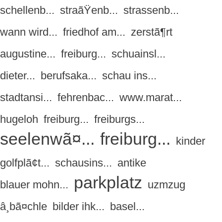
schellenb...
straãŸenb...
strassenb...
wann wird...
friedhof am...
zerstã¶rt
augustine...
freiburg...
schuainsl...
dieter...
berufsaka...
schau ins...
stadtansi...
fehrenbac...
www.marat...
hugeloh
freiburg...
freiburgs...
seelenwã¤...
freiburg...
kinder
golfplã¢t...
schausins...
antike
parkplatz
blauer mohn...
uzmzug
â¸bã¤chle
bilder ihk...
basel...