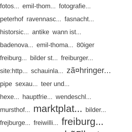
fotos...
emil-thom...
fotografie...
peterhof
ravennasc...
fasnacht...
historsic...
antike
wann ist...
badenova...
emil-thoma...
80iger
freiburg...
bilder st...
freiburger...
zã¤hringer...
site:http...
schauinla...
pipe
sexau...
teer und...
hexe...
hauptfrie...
wendeschl...
marktplat...
mursthof...
bilder...
freiburg...
frejburge...
freiwilli...