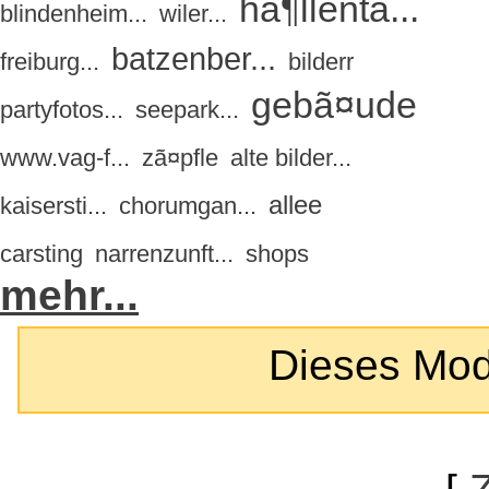
hã¶llenta...
blindenheim...
wiler...
batzenber...
freiburg...
bilderr
gebã¤ude
partyfotos...
seepark...
www.vag-f...
zã¤pfle
alte bilder...
allee
kaisersti...
chorumgan...
carsting
narrenzunft...
shops
mehr...
Dieses Modul