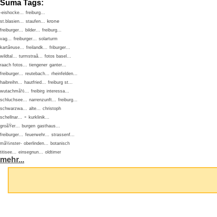
Suma Tags:
-eishocke...
freiburg...
krone
st.blasien...
staufen...
freiburger...
bilder...
freiburg...
vag...
freiburger...
solarturm
kartã¤use...
freilandk...
friburger...
wildtal...
turmstraã...
fotos basel...
raach fotos...
tiengener
ganter...
freiburger...
reutebach...
rheinfelden...
haibreihn...
hautfried...
freiburg st...
wutachmã½...
freibirg
interessa...
schluchsee...
narrenzunft...
freiburg...
schwarzwa...
alte...
christoph
-
schellnar...
kurklinik...
groãŸer...
burgen
gasthaus...
freiburger...
feuerwehr...
strassenf...
mã½nster-
oberlinden...
botanisch
titisee...
einsegnun...
oldtimer
mehr...