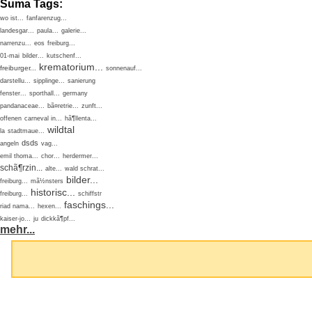
Suma Tags:
wo ist...
fanfarenzug...
landesgar...
paula...
galerie...
narrenzu...
eos
freiburg...
01-mai
bilder...
kutschenf...
krematorium...
freiburger...
sonnenauf...
darstellu...
sipplinge...
sanierung
fenster...
sporthall...
germany
pandanaceae...
bã¤retrie...
zunft...
offenen
carneval in...
hã¶llenta...
wildtal
la
stadtmaue...
dsds
angeln
vag...
emil thoma...
chor...
herdermer...
schã¶rzin...
alte...
wald schrat...
bilder...
freiburg...
mã½nsters
historisc...
freiburg...
schiffstr
faschings...
riad nama...
hexen...
kaiser-jo...
ju
dickkã¶pf...
mehr...