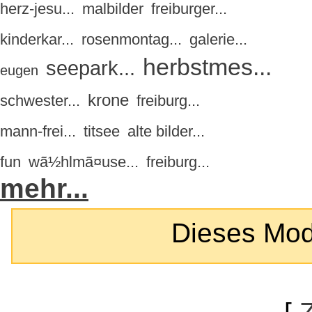
herz-jesu...
malbilder
freiburger...
kinderkar...
rosenmontag...
galerie...
herbstmes...
seepark...
eugen
krone
schwester...
freiburg...
mann-frei...
titsee
alte bilder...
fun
wã½hlmã¤use...
freiburg...
mehr...
Dieses Modul