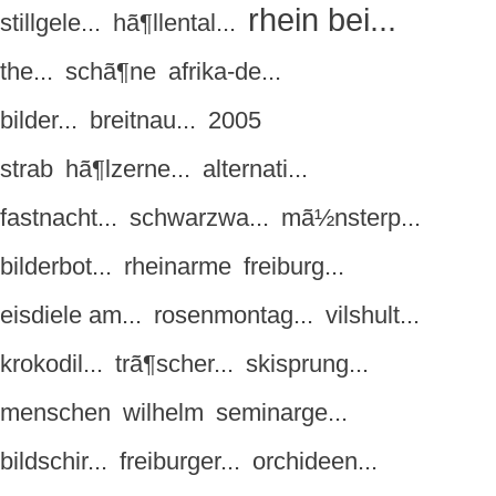
rhein bei...
stillgele...
hã¶llental...
the...
schã¶ne
afrika-de...
bilder...
breitnau...
2005
strab
hã¶lzerne...
alternati...
fastnacht...
schwarzwa...
mã½nsterp...
bilderbot...
rheinarme
freiburg...
eisdiele am...
rosenmontag...
vilshult...
krokodil...
trã¶scher...
skisprung...
menschen
wilhelm
seminarge...
bildschir...
freiburger...
orchideen...