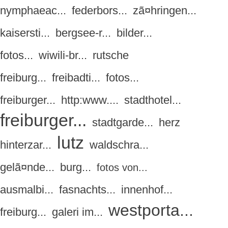
nymphaeac...
federbors...
zã¤hringen...
kaisersti...
bergsee-r...
bilder...
fotos...
wiwili-br...
rutsche
freiburg...
freibadti...
fotos...
freiburger...
http:www....
stadthotel...
freiburger...
stadtgarde...
herz
lutz
hinterzar...
waldschra...
gelã¤nde...
burg...
fotos von...
ausmalbi...
fasnachts...
innenhof...
westporta...
freiburg...
galeri im...