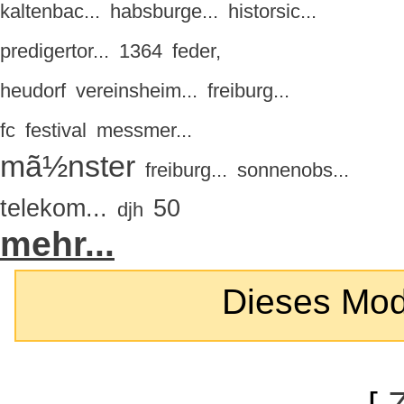
kaltenbac...
habsburge...
historsic...
predigertor...
1364
feder,
heudorf
vereinsheim...
freiburg...
fc
festival
messmer...
mã½nster
freiburg...
sonnenobs...
telekom...
50
djh
mehr...
Dieses Modul