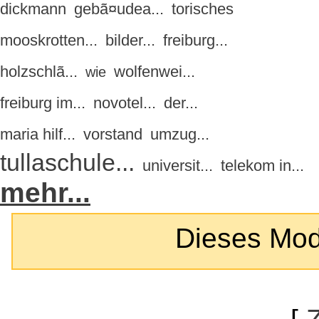
dickmann
gebã¤udea...
torisches
mooskrotten...
bilder...
freiburg...
holzschlã...
wolfenwei...
wie
freiburg im...
novotel...
der...
maria hilf...
vorstand
umzug...
tullaschule...
universit...
telekom in...
mehr...
Dieses Modul