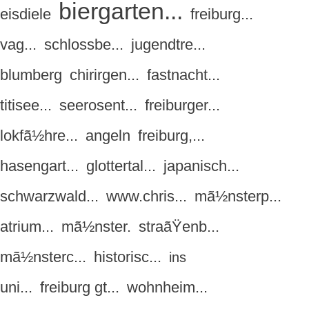
biergarten...
eisdiele
freiburg...
vag...
schlossbe...
jugendtre...
blumberg
chirirgen...
fastnacht...
titisee...
seerosent...
freiburger...
lokfã½hre...
angeln
freiburg,...
hasengart...
glottertal...
japanisch...
schwarzwald...
www.chris...
mã½nsterp...
atrium...
mã½nster.
straãŸenb...
mã½nsterc...
historisc...
ins
uni...
freiburg gt...
wohnheim...