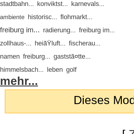
stadtbahn...
konviktst...
karnevals...
historisc...
flohmarkt...
ambiente
freiburg im...
radierung...
freiburg im...
zollhaus-...
heiãŸluft...
fischerau...
namen
freiburg...
gaststã¤tte...
himmelsbach...
leben
golf
mehr...
Dieses Modul