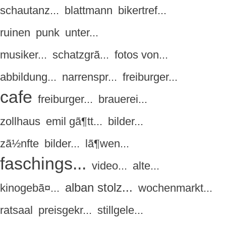
schautanz...
blattmann
bikertref...
ruinen
punk
unter...
musiker...
schatzgrã...
fotos von...
abbildung...
narrenspr...
freiburger...
cafe
freiburger...
brauerei...
zollhaus
emil gã¶tt...
bilder...
zã½nfte
bilder...
lã¶wen...
faschings...
video...
alte...
alban stolz...
kinogebã¤...
wochenmarkt...
ratsaal
preisgekr...
stillgele...