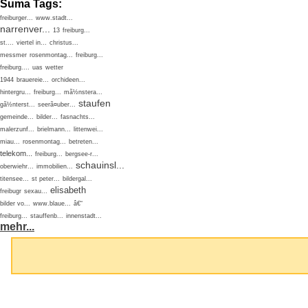
Suma Tags:
freiburger...
www.stadt...
narrenver...
13
freiburg...
st....
viertel in...
christus...
messmer
rosenmontag...
freiburg...
freiburg....
uas
wetter
1944
brauereie...
orchideen...
hintergru...
freiburg...
mã½nstera...
staufen
gã½nterst...
seerã¤uber...
gemeinde...
bilder...
fasnachts...
malerzunf...
brielmann...
littenwei...
miau...
rosenmontag...
betreten...
telekom...
freiburg...
bergsee-r...
schauinsl...
oberwiehr...
immobilien...
titensee...
st peter...
bildergal...
elisabeth
freibugr
sexau...
bilder vo...
www.blaue...
â€“
freiburg...
stauffenb...
innenstadt...
mehr...