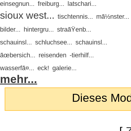
einsegnun...
freiburg...
latschari...
sioux west...
tischtennis...
mã½nster...
bilder...
hintergru...
straãŸenb...
schauinsl...
schluchsee...
schauinsl...
ãœbersich...
reisenden
-tierhilf...
wasserfã¤...
eck!
galerie...
mehr...
Dieses Modul