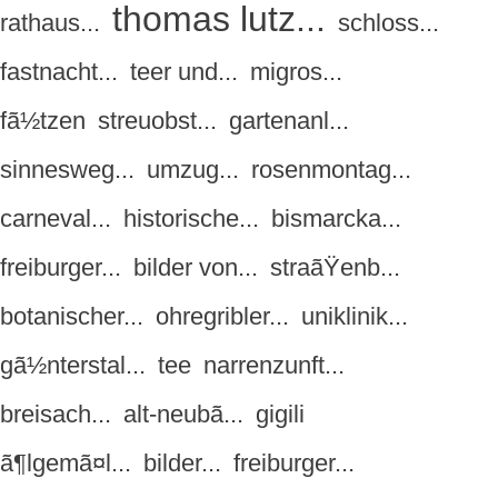
thomas lutz...
rathaus...
schloss...
fastnacht...
teer und...
migros...
fã½tzen
streuobst...
gartenanl...
sinnesweg...
umzug...
rosenmontag...
carneval...
historische...
bismarcka...
freiburger...
bilder von...
straãŸenb...
botanischer...
ohregribler...
uniklinik...
gã½nterstal...
tee
narrenzunft...
breisach...
alt-neubã...
gigili
ã¶lgemã¤l...
bilder...
freiburger...