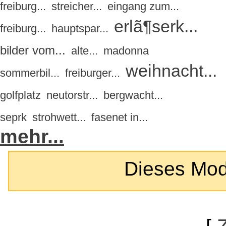
freiburg...
streicher...
eingang zum...
erlã¶serk...
freiburg...
hauptspar...
bilder vom...
alte...
madonna
weihnacht...
sommerbil...
freiburger...
golfplatz
neutorstr...
bergwacht...
seprk
strohwett...
fasenet in...
mehr...
Dieses Modul