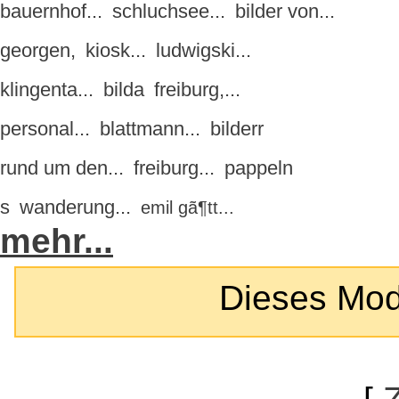
bauernhof...
schluchsee...
bilder von...
georgen,
kiosk...
ludwigski...
klingenta...
bilda
freiburg,...
personal...
blattmann...
bilderr
rund um den...
freiburg...
pappeln
s
wanderung...
emil gã¶tt...
mehr...
Dieses Modul