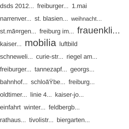
dsds 2012...
freiburger...
1.mai
narrenver...
st. blasien...
weihnacht...
frauenkli...
st.mã¤rgen...
freiburg im...
mobilia
kaiser...
luftbild
schneweli...
curie-str...
riegel am...
freiburger...
tannezapf...
georgs...
bahnhof...
schloãŸbe...
freiburg...
oldtimer...
linie 4...
kaiser-jo...
einfahrt
winter...
feldbergb...
rathaus...
tivolistr...
biergarten...