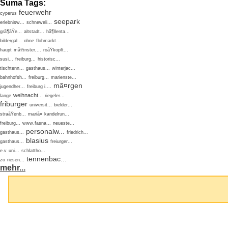
Suma Tags:
feuerwehr
cyperus
seepark
erlebnisw...
schneweli...
grã¶ãŸe...
altstadt...
hã¶llenta...
bildergal...
ohne
flohmarkt...
haupt
mã½nster,...
roãŸkopft...
susi...
freiburg...
historisc...
tischtenn...
gasthaus...
winterjac...
bahnhofsh...
freiburg...
marienste...
mã¤rgen
jugendher...
freiburg i....
weihnacht...
lange
riegeler...
friburger
universit...
bielder...
straãŸenb...
mariã¤
kandelrun...
freiburg...
www.fasna...
neueste...
personalw...
gasthaus...
friedrich...
blasius
gasthaus...
freiurger...
e.v
uni...
schlattho...
tennenbac...
zo
riesen...
mehr...