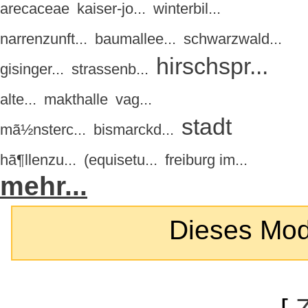
arecaceae
kaiser-jo...
winterbil...
narrenzunft...
baumallee...
schwarzwald...
hirschspr...
gisinger...
strassenb...
alte...
makthalle
vag...
stadt
mã½nsterc...
bismarckd...
hã¶llenzu...
(equisetu...
freiburg im...
mehr...
Dieses Modul