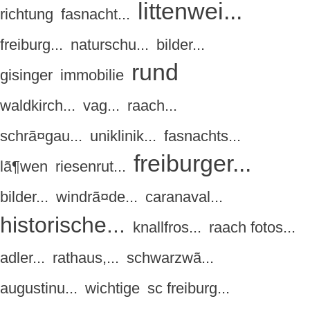
littenwei...
richtung
fasnacht...
freiburg...
naturschu...
bilder...
rund
gisinger
immobilie
waldkirch...
vag...
raach...
schrã¤gau...
uniklinik...
fasnachts...
freiburger...
lã¶wen
riesenrut...
bilder...
windrã¤de...
caranaval...
historische...
knallfros...
raach fotos...
adler...
rathaus,...
schwarzwã...
augustinu...
wichtige
sc freiburg...