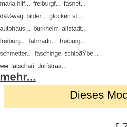
maria hilf...
freiburgf...
fasnet...
dã½wag
bilder...
glocken st....
autohaus...
burkheim
altstadt...
freiburg...
fahrradri...
freiburg...
schmetter...
faschinge
schloãŸbe...
latschari
dorfstraã...
wie
mehr...
Dieses Modul