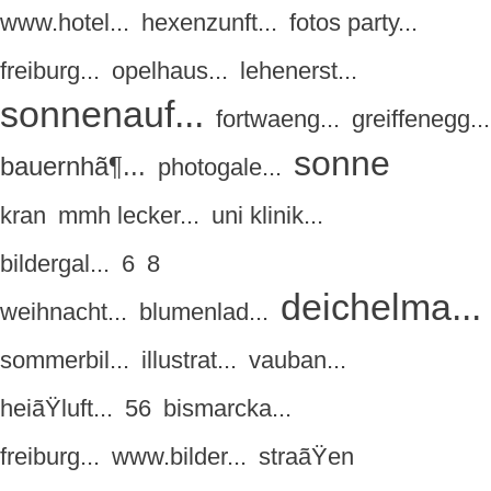
www.hotel...
hexenzunft...
fotos party...
freiburg...
opelhaus...
lehenerst...
sonnenauf...
fortwaeng...
greiffenegg...
sonne
bauernhã¶...
photogale...
kran
mmh lecker...
uni klinik...
bildergal...
6
8
deichelma...
weihnacht...
blumenlad...
sommerbil...
illustrat...
vauban...
heiãŸluft...
56
bismarcka...
freiburg...
www.bilder...
straãŸen