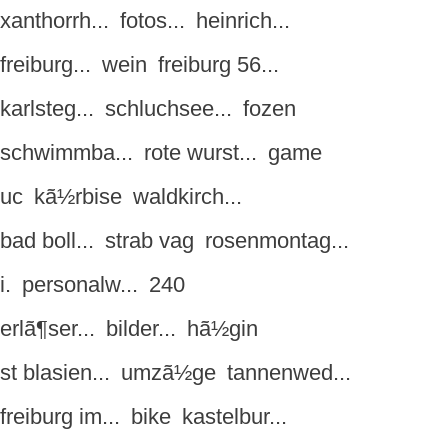
xanthorrh...
fotos...
heinrich...
freiburg...
wein
freiburg 56...
karlsteg...
schluchsee...
fozen
schwimmba...
rote wurst...
game
uc
kã½rbise
waldkirch...
bad boll...
strab vag
rosenmontag...
i.
personalw...
240
erlã¶ser...
bilder...
hã½gin
st blasien...
umzã½ge
tannenwed...
freiburg im...
bike
kastelbur...