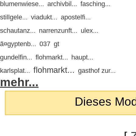
blumenwiese...
archivbil...
fasching...
stillgele...
viadukt...
apostelfi...
schautanz...
narrenzunft...
ulex...
ã¤gyptenb...
037
gt
gundelfin...
flohmarkt...
haupt...
flohmarkt...
karlsplat...
gasthof zur...
mehr...
Dieses Modul