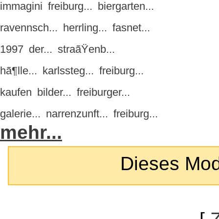
immagini
freiburg...
biergarten...
ravennsch...
herrling...
fasnet...
1997
der...
straãŸenb...
hã¶lle...
karlssteg...
freiburg...
kaufen
bilder...
freiburger...
galerie...
narrenzunft...
freiburg...
mehr...
Dieses Modul