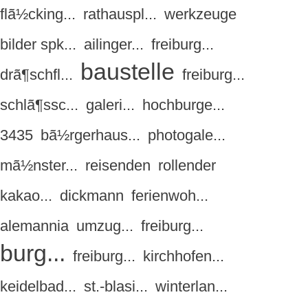
flã½cking...
rathauspl...
werkzeuge
bilder spk...
ailinger...
freiburg...
baustelle
drã¶schfl...
freiburg...
schlã¶ssc...
galeri...
hochburge...
3435
bã½rgerhaus...
photogale...
mã½nster...
reisenden
rollender
kakao...
dickmann
ferienwoh...
alemannia
umzug...
freiburg...
burg...
freiburg...
kirchhofen...
keidelbad...
st.-blasi...
winterlan...