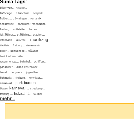
Suma Tags:
bilder von...
hinterzar...
flã½ckige...
tullaschule...
seepark...
freiburg...
zã¤hringen...
romantik
seestrasse...
sandkunst
rosenmont...
freiburg...
mittelalter...
hexen...
lokfã½hrer...
stã½hling...
staufen...
musikzug
lotenbach...
laurentiu...
tivolistr...
freiburg...
niemensstr....
bilder...
schluchsee...
frã½her
breil
kluftern
bilder...
rosenmontag...
bahnhof...
schiffstr...
passbilder...
disco
kostenlose...
bernd...
bergwerk...
jugendher...
flohmarkt...
freiburg...
konviktst...
bursen
park
carnaval...
karneval...
blauen
streckenp...
holzschlã...
freiburg-...
01-mai
mehr...