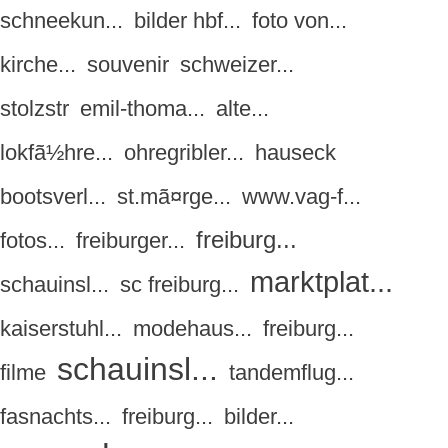
schneekun...
bilder hbf...
foto von...
kirche...
souvenir
schweizer...
stolzstr
emil-thoma...
alte...
lokfã½hre...
ohregribler...
hauseck
bootsverl...
st.mã¤rge...
www.vag-f...
freiburg...
fotos...
freiburger...
marktplat...
schauinsl...
sc freiburg...
kaiserstuhl...
modehaus...
freiburg...
schauinsl...
filme
tandemflug...
fasnachts...
freiburg...
bilder...