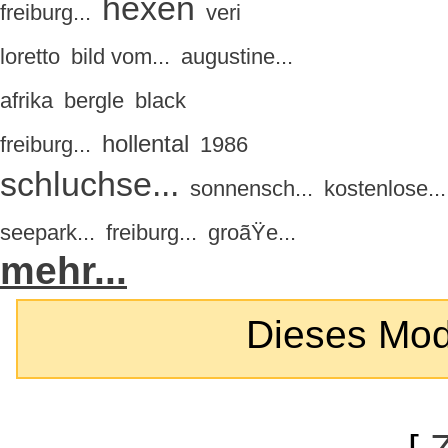
hexen
freiburg...
veri
loretto
bild vom...
augustine...
afrika
bergle
black
hollental
freiburg...
1986
schluchse...
sonnensch...
kostenlose...
seepark...
freiburg...
groãŸe...
mehr...
Dieses Modul