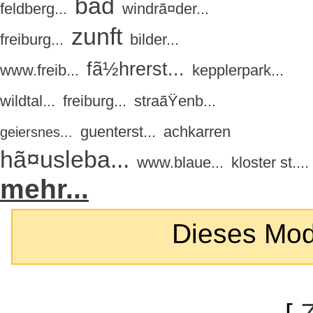
bad
feldberg...
windrã¤der...
zunft
freiburg...
bilder...
fã½hrerst...
www.freib...
kepplerpark...
wildtal...
freiburg...
straãŸenb...
guenterst...
achkarren
geiersnes...
hã¤usleba...
www.blaue...
kloster st....
mehr...
Dieses Modul