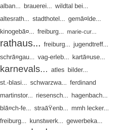
alban...
brauerei...
wildtal bei...
altesrath...
stadthotel...
gemã¤lde...
kinogebã¤...
freiburg...
marie-cur...
rathaus...
freiburg...
jugendtreff...
schrã¤gau...
vag-erleb...
kartã¤use...
karnevals...
atles
bilder...
st.-blasi...
schwarzwa...
ferdinand
martinstor...
riesensch...
hagenbach...
blã¤ch-fe...
straãŸenb...
mmh lecker...
freiburg...
kunstwerk...
gewerbeka...